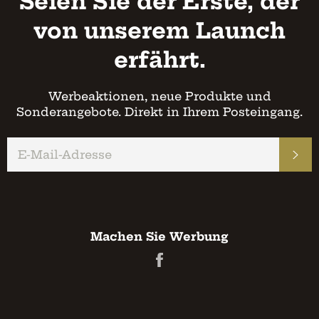
Seien Sie der Erste, der
von unserem Launch
erfährt.
Werbeaktionen, neue Produkte und
Sonderangebote. Direkt in Ihrem Posteingang.
E-
AB
MAIL
Machen Sie Werbung
Auf
Facebook
teilen